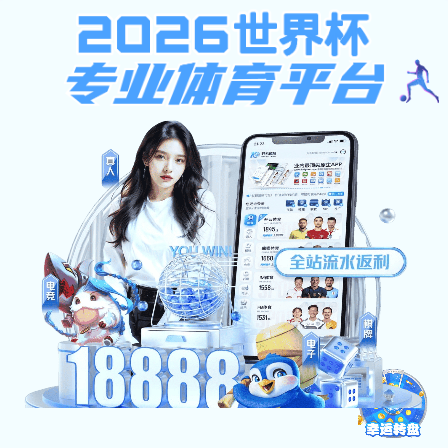
金沙体育app
金沙体育app-上海新金环企业集团有限公司
提示：访问地址无效，错误的栏目参数！
首页
关闭此页