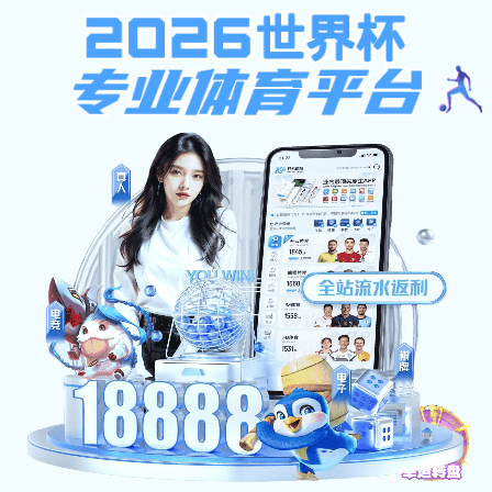
金沙体育app
金沙体育app-上海新金环企业集团有限公司
提示：访问地址无效，错误的栏目参数！
首页
关闭此页