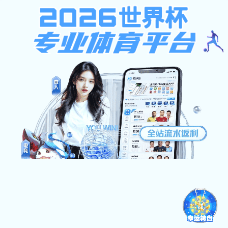
金沙体育app
金沙体育app-上海新金环企业集团有限公司
提示：访问地址无效，错误的栏目参数！
首页
关闭此页